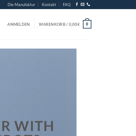
Die Manufaktur
Kontakt
FAQ
0
ANMELDEN
WARENKORB /
0,00
€
R WITH