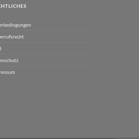
CHTLICHES
ferbedingungen
errufsrecht
B
enschutz
ressum