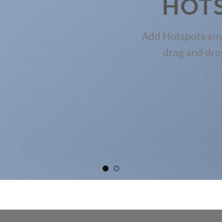
HOT
Add Hotspots any
drag and dro