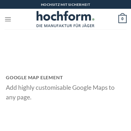
Zum
HOCHSITZ MIT SICHERHEIT
Inhalt
springen
0
GOOGLE MAP ELEMENT
Add highly customisable Google Maps to
any page.