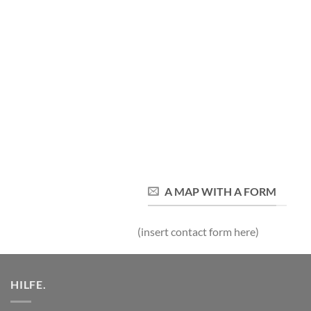
A MAP WITH A FORM
(insert contact form here)
HILFE.