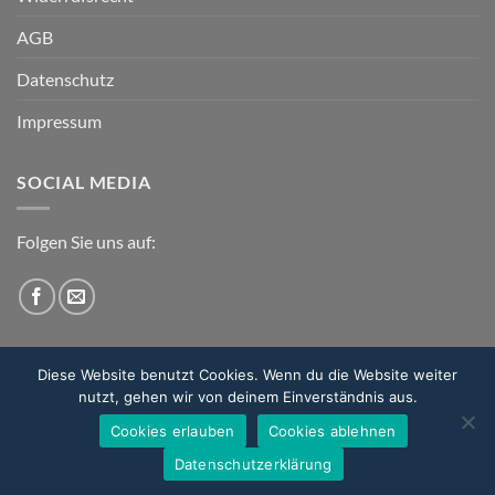
AGB
Datenschutz
Impressum
SOCIAL MEDIA
Folgen Sie uns auf:
Diese Website benutzt Cookies. Wenn du die Website weiter
nutzt, gehen wir von deinem Einverständnis aus.
Cookies erlauben
Cookies ablehnen
DIE MANUFAKTUR
KONTAKT
FAQ
Datenschutzerklärung
Copyright 2026 ©
hochform manufaktur GmbH