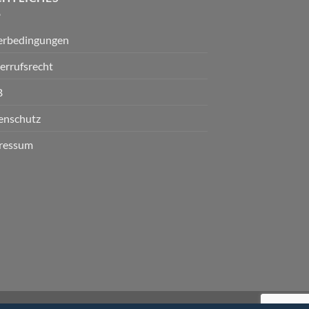
ferbedingungen
errufsrecht
B
enschutz
ressum