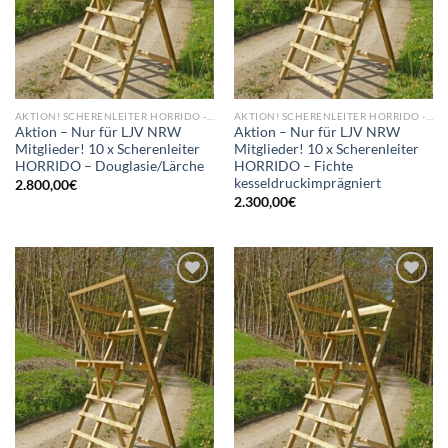
AKTION! SCHERENLEITER HORRIDO - NEU
AKTION! SCHERENLEITER HORRIDO - NEU
Aktion – Nur für LJV NRW
Aktion – Nur für LJV NRW
Mitglieder! 10 x Scherenleiter
Mitglieder! 10 x Scherenleiter
HORRIDO – Douglasie/Lärche
HORRIDO – Fichte
kesseldruckimprägniert
2.800,00
€
2.300,00
€
Add to
Add to
wishlist
wishlist