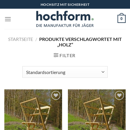
Zum
HOCHSITZ MIT SICHERHEIT
Inhalt
springen
0
STARTSEITE
/
PRODUKTE VERSCHLAGWORTET MIT
„HOLZ“
FILTER
Add to
Add to
wishlist
wishlist