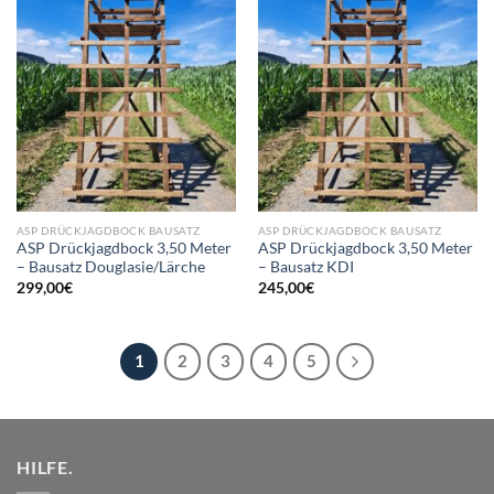
Add to
Add to
wishlist
wishlist
ASP DRÜCKJAGDBOCK BAUSATZ
ASP DRÜCKJAGDBOCK BAUSATZ
ASP Drückjagdbock 3,50 Meter
ASP Drückjagdbock 3,50 Meter
– Bausatz Douglasie/Lärche
– Bausatz KDI
299,00
€
245,00
€
1
2
3
4
5
HILFE.