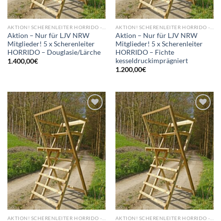
AKTION! SCHERENLEITER HORRIDO - NEU
AKTION! SCHERENLEITER HORRIDO - NEU
Aktion – Nur für LJV NRW
Aktion – Nur für LJV NRW
Mitglieder! 5 x Scherenleiter
Mitglieder! 5 x Scherenleiter
HORRIDO – Douglasie/Lärche
HORRIDO – Fichte
kesseldruckimprägniert
1.400,00
€
1.200,00
€
Add to
Add to
wishlist
wishlist
AKTION! SCHERENLEITER HORRIDO - NEU
AKTION! SCHERENLEITER HORRIDO - NEU