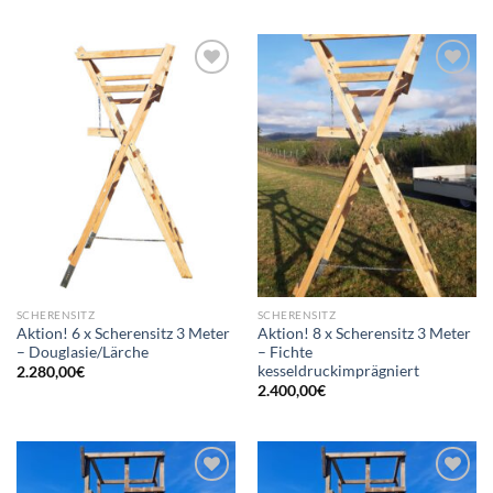
Add to
Add to
wishlist
wishlist
SCHERENSITZ
SCHERENSITZ
Aktion! 6 x Scherensitz 3 Meter
Aktion! 8 x Scherensitz 3 Meter
– Douglasie/Lärche
– Fichte
kesseldruckimprägniert
2.280,00
€
2.400,00
€