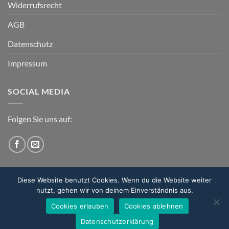
Widerrufsrecht
AGB
Datenschutz
Impressum
SOCIAL MEDIA
Folgen Sie uns auf:
Diese Website benutzt Cookies. Wenn du die Website weiter
nutzt, gehen wir von deinem Einverständnis aus.
Cookies erlauben
Cookies ablehnen
DIE MANUFAKTUR
KONTAKT
FAQ
Datenschutzerklärung
Copyright 2026 ©
hochform manufaktur GmbH