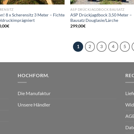
RENSITZ
ASP DRÜCKJAGDBOCK BAUSATZ
n! 8 x Scherensitz 3 Meter – Fichte
ASP Drückjagdbock 3,50 Meter –
eldruckimprägniert
Bausatz Douglasie/Lärche
0,00
€
299,00
€
1
2
3
4
5
HOCHFORM.
RE
Die Manufaktur
Lie
Unsere Händler
Wid
AG
Dat