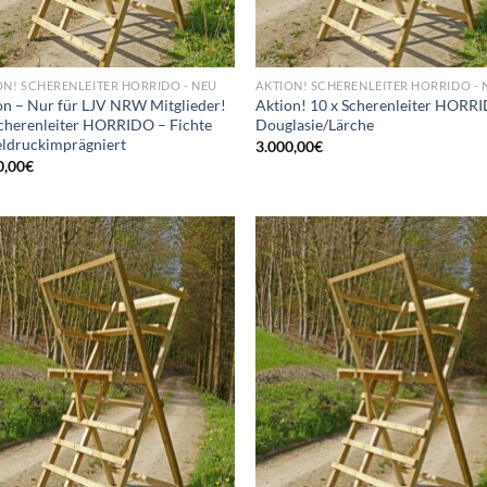
ON! SCHERENLEITER HORRIDO - NEU
AKTION! SCHERENLEITER HORRIDO - 
on – Nur für LJV NRW Mitglieder!
Aktion! 10 x Scherenleiter HORR
Scherenleiter HORRIDO – Fichte
Douglasie/Lärche
eldruckimprägniert
3.000,00
€
0,00
€
Add to
Ad
wishlist
wis