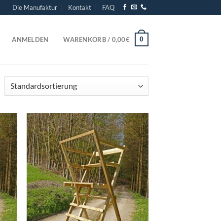
Die Manufaktur
Kontakt
FAQ
0
ANMELDEN
WARENKORB /
0,00
€
d to
Add to
hlist
wishlist