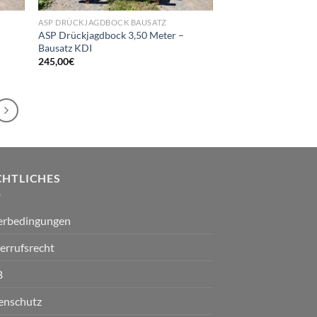
ASP DRÜCKJAGDBOCK BAUSATZ
ASP Drückjagdbock 3,50 Meter –
Bausatz KDI
245,00
€
CHTLICHES
ferbedingungen
errufsrecht
B
enschutz