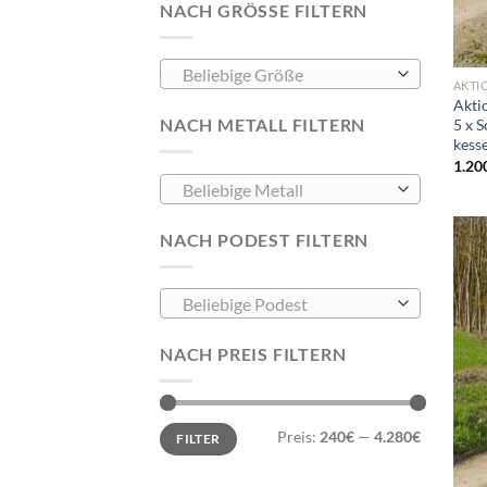
NACH GRÖSSE FILTERN
Beliebige Größe
AKTI
Akti
NACH METALL FILTERN
5 x 
kess
1.20
Beliebige Metall
NACH PODEST FILTERN
Beliebige Podest
NACH PREIS FILTERN
Min.
Max.
Preis:
240€
—
4.280€
FILTER
Preis
Preis