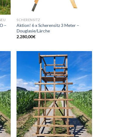
NEU
SCHERENSITZ
DO –
Aktion! 6 x Scherensitz 3 Meter –
Douglasie/Lärche
2.280,00
€
d to
Add to
hlist
wishlist