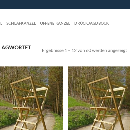
L
SCHLAFKANZEL
OFFENE KANZEL
DRÜCKJAGDBOCK
HLAGWORTET
Ergebnisse 1 – 12 von 60 werden angezeigt
Add to
Ad
wishlist
wis