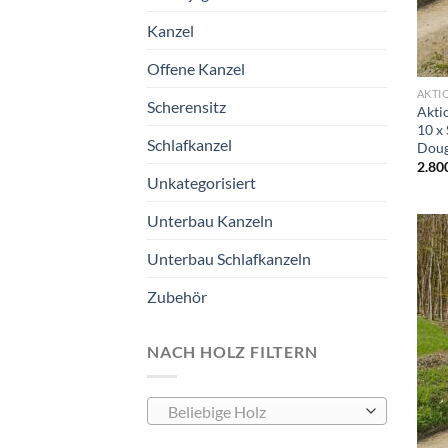
Kanzel
Offene Kanzel
AKTI
Scherensitz
Akti
10 x
Schlafkanzel
Doug
2.80
Unkategorisiert
Unterbau Kanzeln
Unterbau Schlafkanzeln
Zubehör
NACH HOLZ FILTERN
Beliebige Holz