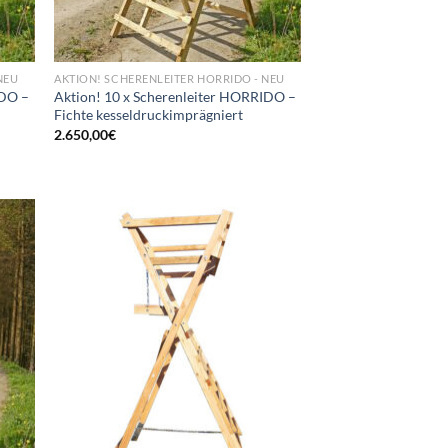
NEU
AKTION! SCHERENLEITER HORRIDO - NEU
IDO –
Aktion! 10 x Scherenleiter HORRIDO –
Fichte kesseldruckimprägniert
2.650,00
€
d to
Add to
hlist
wishlist