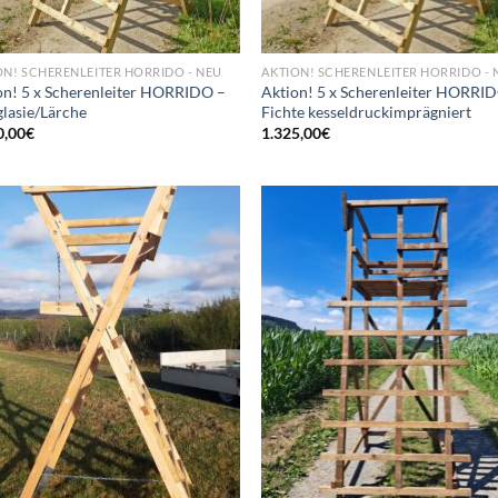
ON! SCHERENLEITER HORRIDO - NEU
AKTION! SCHERENLEITER HORRIDO - 
on! 5 x Scherenleiter HORRIDO –
Aktion! 5 x Scherenleiter HORRI
lasie/Lärche
Fichte kesseldruckimprägniert
0,00
€
1.325,00
€
Add to
Ad
wishlist
wis