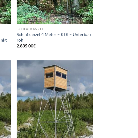
SCHLAFKANZEL
Schlafkanzel 4 Meter – KDI – Unterbau
inkt
roh
2.835,00
€
d to
Add to
hlist
wishlist