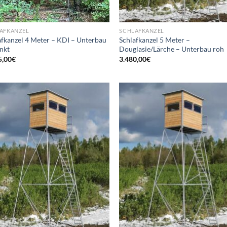
AFKANZEL
SCHLAFKANZEL
afkanzel 4 Meter – KDI – Unterbau
Schlafkanzel 5 Meter –
inkt
Douglasie/Lärche – Unterbau roh
5,00
€
3.480,00
€
Add to
Ad
wishlist
wis