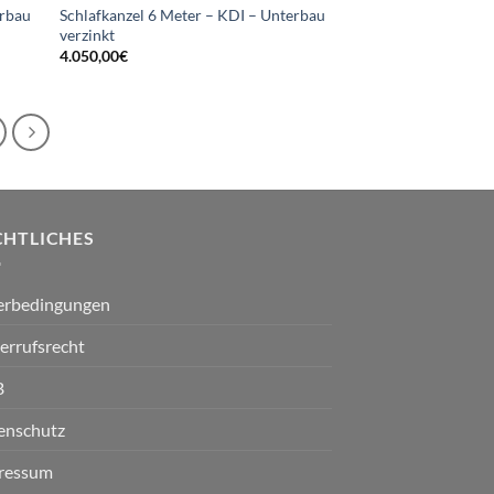
erbau
Schlafkanzel 6 Meter – KDI – Unterbau
verzinkt
4.050,00
€
CHTLICHES
ferbedingungen
errufsrecht
B
enschutz
ressum