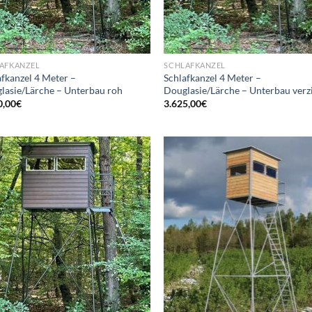
AFKANZEL
SCHLAFKANZEL
afkanzel 4 Meter –
Schlafkanzel 4 Meter –
lasie/Lärche – Unterbau roh
Douglasie/Lärche – Unterbau verz
0,00
€
3.625,00
€
Add to
Ad
wishlist
wis