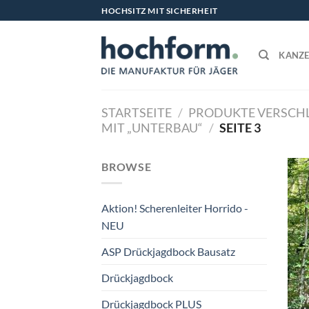
Zum
HOCHSITZ MIT SICHERHEIT
Inhalt
springen
KANZE
STARTSEITE
/
PRODUKTE VERSC
MIT „UNTERBAU“
/
SEITE 3
BROWSE
Aktion! Scherenleiter Horrido -
NEU
ASP Drückjagdbock Bausatz
Drückjagdbock
Drückjagdbock PLUS