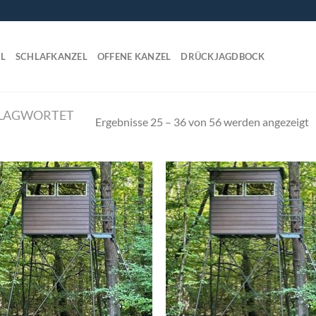
L
SCHLAFKANZEL
OFFENE KANZEL
DRÜCKJAGDBOCK
HLAGWORTET
Ergebnisse 25 – 36 von 56 werden angezeigt
Add to
Ad
wishlist
wis