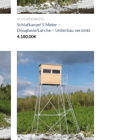
SCHLAFKANZEL
Schlafkanzel 5 Meter –
Douglasie/Lärche – Unterbau verzinkt
4.180,00
€
d to
Add to
hlist
wishlist