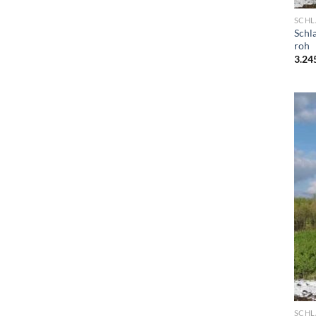
SCHL
Schl
roh
3.24
SCHL