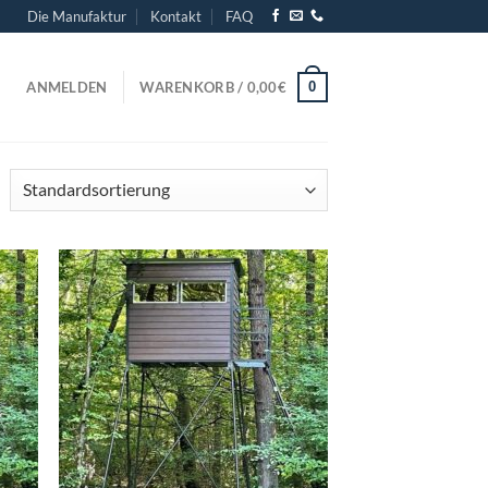
Die Manufaktur
Kontakt
FAQ
0
ANMELDEN
WARENKORB /
0,00
€
d to
Add to
hlist
wishlist