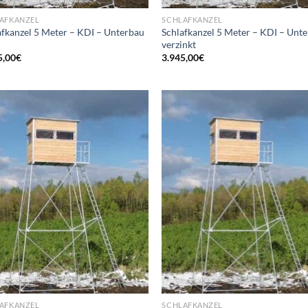
AFKANZEL
SCHLAFKANZEL
afkanzel 5 Meter – KDI – Unterbau
Schlafkanzel 5 Meter – KDI – Unt
verzinkt
5,00
€
3.945,00
€
Add to
Ad
wishlist
wis
AFKANZEL
SCHLAFKANZEL