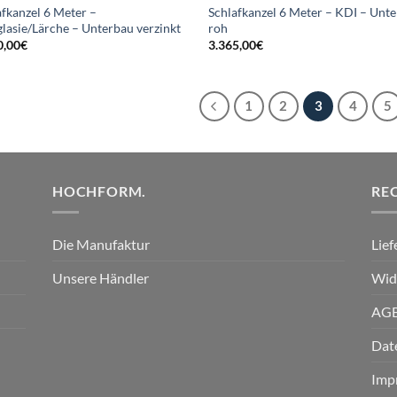
afkanzel 6 Meter –
Schlafkanzel 6 Meter – KDI – Unt
lasie/Lärche – Unterbau verzinkt
roh
0,00
€
3.365,00
€
1
2
3
4
5
HOCHFORM.
RE
Die Manufaktur
Lie
Unsere Händler
Wid
AG
Dat
Imp