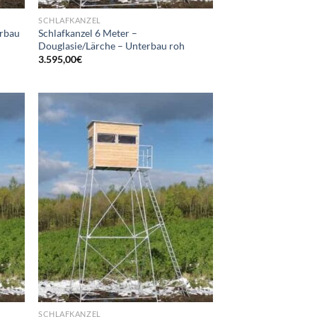
SCHLAFKANZEL
erbau
Schlafkanzel 6 Meter –
Douglasie/Lärche – Unterbau roh
3.595,00
€
d to
Add to
hlist
wishlist
SCHLAFKANZEL