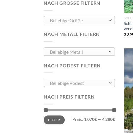
NACH GRÖSSE FILTERN
SCHL
Beliebige Größe
Schl
verz
NACH METALL FILTERN
3.39
Beliebige Metall
NACH PODEST FILTERN
Beliebige Podest
NACH PREIS FILTERN
Min.
Max.
Preis:
1.070€
—
4.280€
FILTER
Preis
Preis