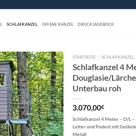
L
SCHLAFKANZEL
OFFENE KANZEL
DRÜCKJAGDBOCK
STARTSEITE
/
SCHLAFKANZEL
Schlafkanzel 4 Me
Add to
Douglasie/Lärche
wishlist
Unterbau roh
3.070,00
€
Schlafkanzel 4 Meter – D/L – 
Leiter und Podest mit Gelän
Metall