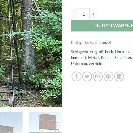
Schlafkanzel 4 Meter – Douglasi
IN DEN WAREN
Kategorie:
Schlafkanzel
Schlagwörter:
groß
,
hoch
,
Hochsitz
,
komplett
,
Metall
,
Podest
,
Schlafkanz
Unterbau
,
verzinkt