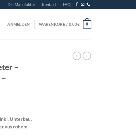
Die Manufaktur
Kontakt
FAQ
0
ANMELDEN
WARENKORB /
0,00
€
ter –
 –
inkl. Unterbau,
der aus rohem