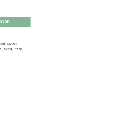
e/Lärche - Unterbau roh Menge
KORB
Holz
,
Kanzel
,
el
,
sicher
,
Stabil
,