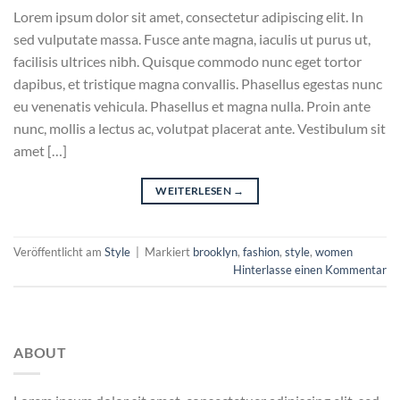
Lorem ipsum dolor sit amet, consectetur adipiscing elit. In
sed vulputate massa. Fusce ante magna, iaculis ut purus ut,
facilisis ultrices nibh. Quisque commodo nunc eget tortor
dapibus, et tristique magna convallis. Phasellus egestas nunc
eu venenatis vehicula. Phasellus et magna nulla. Proin ante
nunc, mollis a lectus ac, volutpat placerat ante. Vestibulum sit
amet […]
WEITERLESEN
→
Veröffentlicht am
Style
|
Markiert
brooklyn
,
fashion
,
style
,
women
Hinterlasse einen Kommentar
ABOUT