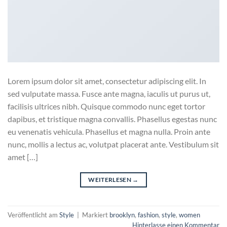
Lorem ipsum dolor sit amet, consectetur adipiscing elit. In
sed vulputate massa. Fusce ante magna, iaculis ut purus ut,
facilisis ultrices nibh. Quisque commodo nunc eget tortor
dapibus, et tristique magna convallis. Phasellus egestas nunc
eu venenatis vehicula. Phasellus et magna nulla. Proin ante
nunc, mollis a lectus ac, volutpat placerat ante. Vestibulum sit
amet […]
WEITERLESEN
→
Veröffentlicht am
Style
|
Markiert
brooklyn
,
fashion
,
style
,
women
Hinterlasse einen Kommentar