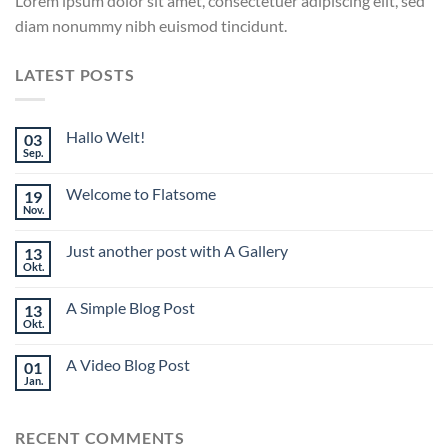
Lorem ipsum dolor sit amet, consectetuer adipiscing elit, sed
diam nonummy nibh euismod tincidunt.
LATEST POSTS
Hallo Welt!
03
Sep.
Welcome to Flatsome
19
Nov.
Just another post with A Gallery
13
Okt.
A Simple Blog Post
13
Okt.
A Video Blog Post
01
Jan.
RECENT COMMENTS