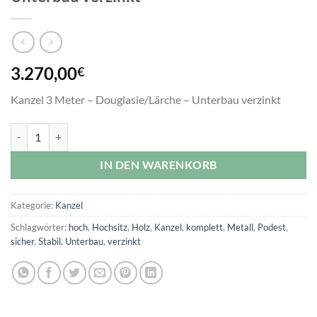
3.270,00
€
Kanzel 3 Meter – Douglasie/Lärche – Unterbau verzinkt
Kanzel 3 Meter – Douglasie/Lärche - Unterbau verzinkt Menge
IN DEN WARENKORB
Kategorie:
Kanzel
Schlagwörter:
hoch
,
Hochsitz
,
Holz
,
Kanzel
,
komplett
,
Metall
,
Podest
,
sicher
,
Stabil
,
Unterbau
,
verzinkt